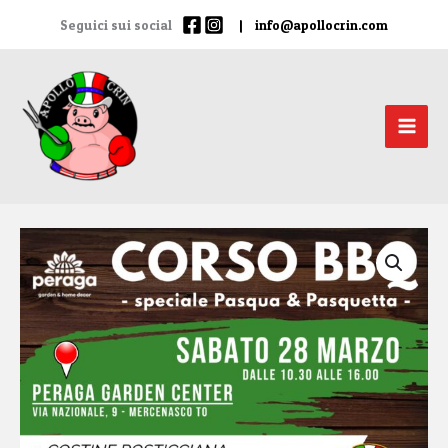
Vai
Seguici sui social
|
info@apollocrin.com
al
contenuto
TEST_10cent
quantità